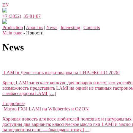
EN
+7 (3852)
35-81-87
Production
|
About us
|
News
|
Interesting
|
Contacts
Main page
- Новости
News
LAMI в Деле: стань шеф-поваром на ПИР-ЭКСПО 2026!
Бренд LAMI запускает конкурс для поваров и всех, кто увлечён
возможность представить LAMI на одной из главных гастроно
с амбассадором LAMI […]
Подробнее
Масло ГХИ LAMI на WIldberries и OZON
Хорошая новость для всех любителей полезных и натуральных 
доступны два варианта: классическое масло гхи LAMI и масло 
на медленном огне — благодаря этому […]