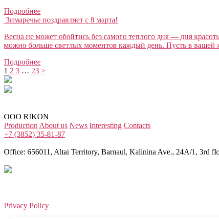
Подробнее
Зимаречье поздравляет с 8 марта!
Весна не может обойтись без самого теплого дня — дня красо
можно больше светлых моментов каждый день. Пусть в вашей жи
Подробнее
1
2
3
…
23
>
OOO RIKON
Production
About us
News
Interesting
Contacts
+7 (3852) 35-81-87
Office: 656011, Altai Territory, Barnaul, Kalinina Ave., 24A/1, 3rd flo
Privacy Policy