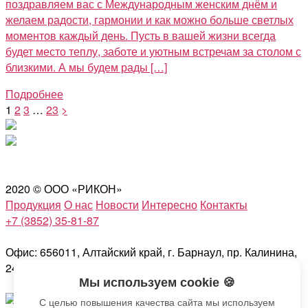
поздравляем вас с Международным женским днём и
желаем радости, гармонии и как можно больше светлых
моментов каждый день. Пусть в вашей жизни всегда
будет место теплу, заботе и уютным встречам за столом с
близкими. А мы будем рады […]
Подробнее
1
2
3
…
23
>
2020 © ООО «РИКОН»
Продукция
О нас
Новости
Интересно
Контакты
+7 (3852) 35-81-87
Офис: 656011, Алтайский край, г. Барнаул, пр. Калинина,
24А/1, 3 этаж, офис 301
Мы используем cookie 🍪
С целью повышения качества сайта мы используем